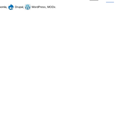
omla,
Drupal,
WordPress, MODx.