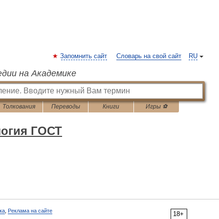
Запомнить сайт
Словарь на свой сайт
RU
едии на Академике
Толкования
Переводы
Книги
Игры ⚽
логия ГОСТ
ка
,
Реклама на сайте
18+